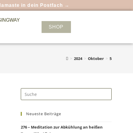
Namaste in dein Postfach →
SINGWAY
SHOP
>
2024
>
Oktober
>
5
Neueste Beiträge
276 – Meditation zur Abkühlung an heißen