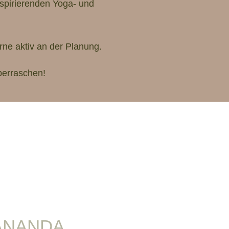
nspirierenden Yoga- und
rne aktiv an der Planung.
berraschen!
ANANDA