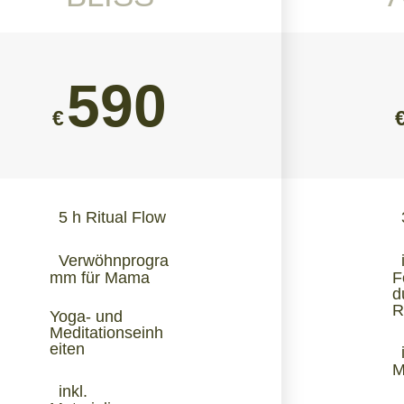
590
€
5 h Ritual Flow
Verwöhnprogra
mm für Mama
F
d
R
Yoga- und
Meditationseinh
eiten
M
inkl.