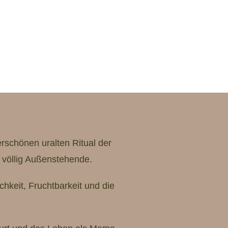
rschönen uralten Ritual der
r völlig Außenstehende.
hkeit, Fruchtbarkeit und die