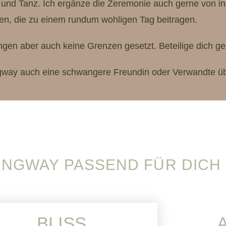
k und Tanz. Ich ergänze die Zeremonie auch gerne von i
ten, die zu einem rundum wohligen Tag beitragen.
ngen aber auch keine Grenzen gesetzt. Beteilige dich ge
ngway auch eine schwangere Freundin oder Verwandte ü
INGWAY PASSEND FÜR DICH
BLISS