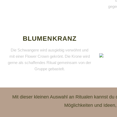
gege
BLUMENKRANZ
Die Schwangere wird ausgiebig verwöhnt und
mit einer Flower Crown gekrönt. Die Krone wird
gerne als schaffendes Ritual gemeinsam von der
Gruppe gebastelt.
Mit dieser kleinen Auswahl an Ritualen kannst du 
Möglichkeiten und Ideen,