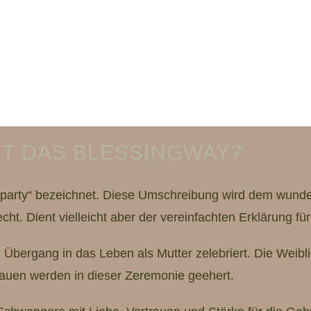
ST DAS BLESSINGWAY?
yparty“ bezeichnet. Diese Umschreibung wird dem wunde
ht. Dient vielleicht aber der vereinfachten Erklärung fü
bergang in das Leben als Mutter zelebriert. Die Weiblic
rauen werden in dieser Zeremonie geehert.