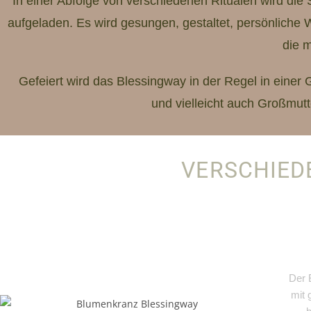
In einer Abfolge von verschiedenen Ritualen wird di
aufgeladen. Es wird gesungen, gestaltet, persönliche
die m
Gefeiert wird das Blessingway in der Regel in einer
und vielleicht auch Großmut
VERSCHIED
Der 
mit 