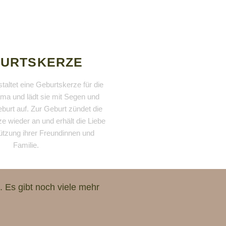
URTSKERZE
taltet eine Geburtskerze für die
a und lädt sie mit Segen und
Geburt auf. Zur Geburt zündet die
e wieder an und erhält die Liebe
ützung ihrer Freundinnen und
Familie.
. Es gibt noch viele mehr