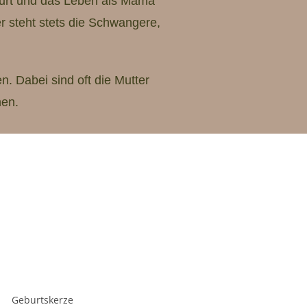
eburt und das Leben als Mama
r steht stets die Schwangere,
. Dabei sind oft die Mutter
nen.