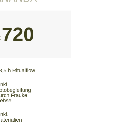
720
€
3,5 h Ritualflow
inkl.
otobegleitung
urch Frauke
ehse
inkl.
aterialien