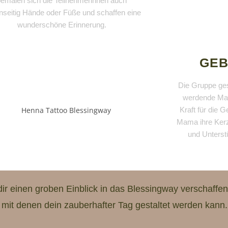
bemalen sich die Teilnehmerinnen auch
nseitig Hände oder Füße und schaffen eine
wunderschöne Erinnerung.
GEB
Die Gruppe ges
werdende Mam
Kraft für die 
Mama ihre Kerz
und Unterst
dir einen groben Einblick in das Blessingway verschaffen
 mit denen dein zauberhafter Tag gestaltet werden kann.