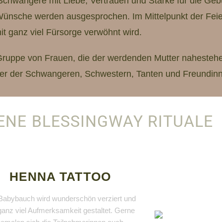
e Schwangere mit Liebe, Vertrauen und Stärke für die G
 Wünsche werden ausgesprochen. Im Mittelpunkt der Feie
it ganz viel Fürsorge verwöhnt wird.
 Gruppe von Frauen, die der werdenden Mutter nahestehen
ter der Schwangeren, Schwestern, Tanten und Freundin
ENE BLESSINGWAY RITUALE
HENNA TATTOO
Babybauch wird wunderschön verziert und
ganz viel Aufmerksamkeit gestaltet. Gerne