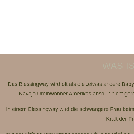
WAS I
Das Blessingway wird oft als die „etwas andere Bab
Navajo Ureinwohner Amerikas absolut nicht gerec
In einem Blessingway wird die schwangere Frau beim Ü
Kraft der F