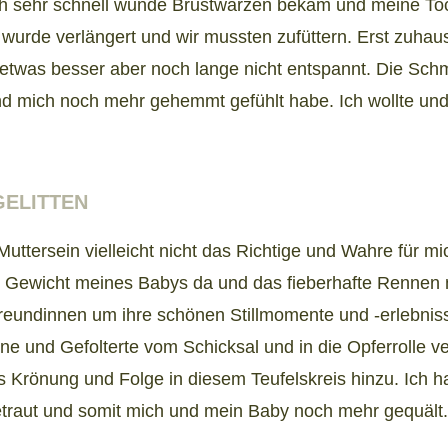
ich sehr schnell wunde Brustwarzen bekam und meine To
nik wurde verlängert und wir mussten zufüttern. Erst zuhau
etwas besser aber noch lange nicht entspannt. Die Sch
und mich noch mehr gehemmt gefühlt habe. Ich wollte und
GELITTEN
tersein vielleicht nicht das Richtige und Wahre für mich
as Gewicht meines Babys da und das fieberhafte Rennen 
reundinnen um ihre schönen Stillmomente und -erlebni
e und Gefolterte vom Schicksal und in die Opferrolle ver
 Krönung und Folge in diesem Teufelskreis hinzu. Ich hat
s getraut und somit mich und mein Baby noch mehr gequält.