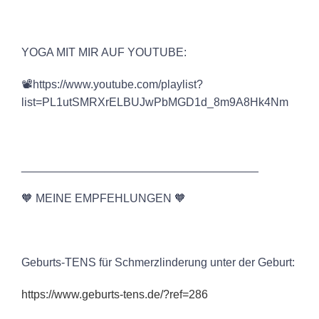
YOGA MIT MIR AUF YOUTUBE:
📽️https://www.youtube.com/playlist?
list=PL1utSMRXrELBUJwPbMGD1d_8m9A8Hk4Nm
_____________________________________
🧡 MEINE EMPFEHLUNGEN 🧡
Geburts-TENS für Schmerzlinderung unter der Geburt:
⁠⁠⁠⁠https://www.geburts-tens.de/?ref=286⁠⁠⁠⁠