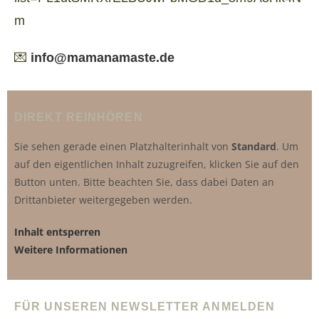
m
💌
info@mamanamaste.de
DIREKT REINHÖREN
Sie sehen gerade einen Platzhalterinhalt von
Standard
. Um
auf den eigentlichen Inhalt zuzugreifen, klicken Sie auf den
Button unten. Bitte beachten Sie, dass dabei Daten an
Drittanbieter weitergegeben werden.
Inhalt entsperren
Weitere Informationen
FÜR UNSEREN NEWSLETTER ANMELDEN