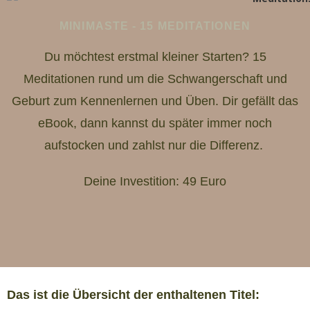
MINIMASTE - 15 MEDITATIONEN
Du möchtest erstmal kleiner Starten? 15
Meditationen rund um die Schwangerschaft und
Geburt zum Kennenlernen und Üben. Dir gefällt das
eBook, dann kannst du später immer noch
aufstocken und zahlst nur die Differenz.
Deine Investition: 49 Euro
Das ist die Übersicht der enthaltenen Titel: