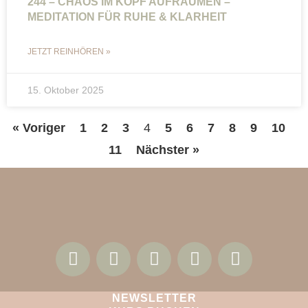
244 – CHAOS IM KOPF AUFRÄUMEN –
MEDITATION FÜR RUHE & KLARHEIT
JETZT REINHÖREN »
15. Oktober 2025
« Voriger
1
2
3
4
5
6
7
8
9
10
11
Nächster »
NEWSLETTER