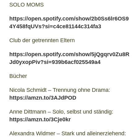
SOLO MOMS
https://open.spotify.com/show/2b0Ss6lr6OS9
4Y458fqUVs?si=c4ce81144c314fa3
Club der getrennten Eltern
https://open.spotify.com/show/5jQgqrv0Zu8R
Jd0yxopPiv?si=939b6acf025549a4
Bücher
Nicola Schmidt – Trennung ohne Drama:
https://amzn.to/3AJdPOD
Anne Dittmann – Solo, selbst und ständig:
https://amzn.to/3Cje0kr
Alexandra Widmer – Stark und alleinerziehend: