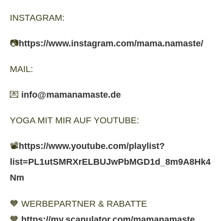
INSTAGRAM:
📷
https://www.instagram.com/mama.namaste/
MAIL:
💌
info@mamanamaste.de
YOGA MIT MIR AUF YOUTUBE:
📽️
https://www.youtube.com/playlist?
list=PL1utSMRXrELBUJwPbMGD1d_8m9A8Hk4
Nm
🧡 WERBEPARTNER & RABATTE
🧡
https://my.scanulator.com/mamanamaste