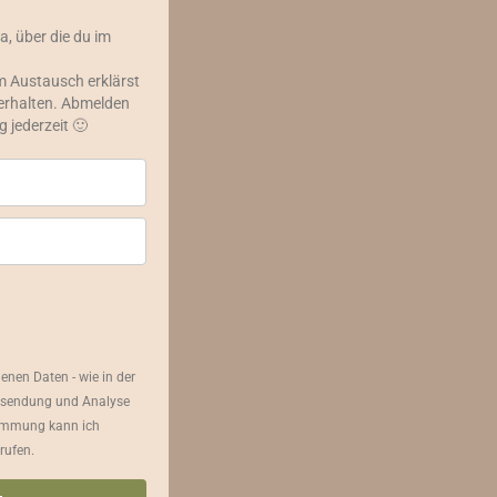
a, über die du im
 Austausch erklärst
 erhalten. Abmelden
 jederzeit 🙂
nen Daten - wie in der
Zusendung und Analyse
stimmung kann ich
rufen.